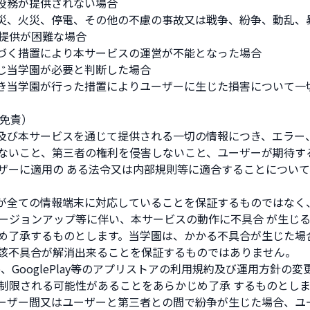
の役務が提供されない場合
天災、火災、停電、その他の不慮の事故又は戦争、紛争、動乱、
提供が困難な場合
基づく措置により本サービスの運営が不能となった場合
準じ当学園が必要と判断した場合
づき当学園が行った措置によりユーザーに生じた損害について一
び免責）
ス及び本サービスを通じて提供される一切の情報につき、エラー
ないこと、第三者の権利を侵害しないこと、ユーザーが期待す
ザーに適用の ある法令又は内部規則等に適合することについ
スが全ての情報端末に対応していることを保証するものではなく
ージョンアップ等に伴い、本サービスの動作に不具合 が生じ
め了承するものとします。当学園は、かかる不具合が生じた場
該不具合が解消出来ることを保証するものではありません。
ore、GooglePlay等のアプリストアの利用規約及び運用方針の
制限される可能性があることをあらかじめ了承 するものとしま
ユーザー間又はユーザーと第三者との間で紛争が生じた場合、ユ