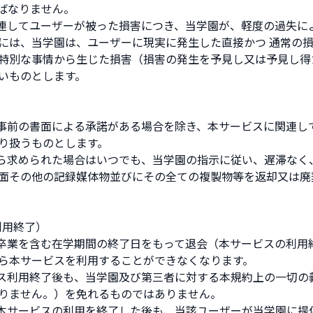
ばなりません。
関連してユーザーが被った損害につき、当学園が、軽度の過失に
には、当学園は、ユーザーに現実に発生した直接かつ 通常の
特別な事情から生じた損害（損害の発生を予見し又は予見し得
いものとします。
の事前の書面による承諾がある場合を除き、本サービスに関連し
り扱うものとします。
から求められた場合はいつでも、当学園の指示に従い、遅滞なく
面その他の記録媒体物並びにその全ての複製物等を返却又は廃
利用終了）
は卒業を含む在学期間の終了日をもって退会（本サービスの利用
ら本サービスを利用することができなくなります。
ビス利用終了後も、当学園及び第三者に対する本規約上の一切の
りません。）を免れるものではありません。
が本サービスの利用を終了した後も、当該ユーザーが当学園に提