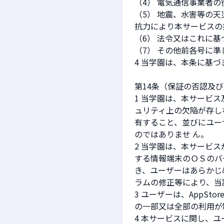
（4） 電気通信事業者
（5） 地震、水害等の
抗力により本サービスの
（6） 法令又はこれに
（7） その他前各号に
4 当学園は、本条に基
第14条（保証の否認及
1 当学園は、本サービ
ュリティ上の欠陥が存し
有すること、並びにユー
のではありませ ん。
2 当学園は、本サービ
する情報端末のＯＳのバ
き、ユーザーはあらかじ
ラムの修正等により、当
3 ユーザーは、AppSt
の一部又は全部の利用が
4 本サービスに関し、