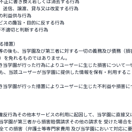
不正に書き換え若しくは消去する行為
製、送信、譲渡、貸与又は改変する行為
への利益供与行為
ービスの趣旨・目的に反する行為
が不適切と判断する行為
る措置）
止等の後も、当学園及び第三者に対する一切の義務及び債務（損
）を免れるものではありません。
づき当学園が行った行為によりユーザーに生じた損害について一
も、当該ユーザーが当学園に提供した情報を保有・利用するこ
づき当学園が行った措置によりユーザーに生じた不利益や損害に
約違反行為その他本サービスの利用に起因して、当学園に直接又
当学園が第三者から損害賠償請求その他の請求を 受けた場合
全ての損害（弁護士等専門家費用 及び当学園において対応に