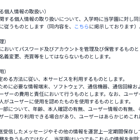
る個人情報の取扱い）
関する個人情報の取り扱いについて、入学時に当学園に対し同
に従うものとします（同内容を、
こちら
に掲示しております）
理）
においてパスワード及びアカウントを管理及び保管するものと
名義変更、売買等をしてはならないものとします。
用）
の定める方法に従い、本サービスを利用するものとします。
るために必要な情報端末、ソフトウェア、通信機器、通信回線お
ーザーの費用と責任において行うものとします。なお、ユーザ
人がユーザーに使用を認めたものを使用するものとします。
は一部について、年齢、本人確認の有無、ユーザー情報の有無、
ザーに限り利用できる場合があり、ユーザーはあらかじめこれ
が送受信したメッセージやその他の情報を運営上一定期間保存し
務を負うものではなく、当学園はいつでもこれらの情報を削除