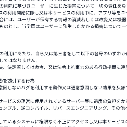
の削除に基づきユーザーに生じた損害について一切の責任を負
ビスの利用開始に際し又は本サービスの利用中に、アプリ等をユ
合には、ユーザーが保有する情報の消滅若しくは改変又は機器
ものとし、当学園はユーザーに発生したかかる損害について一
の利用にあたり、自ら又は第三者をして以下の各号のいずれか
してはなりません。
判決、決定若しくは命令、又は法令上拘束力のある行政措置に違
作動を誘引する行為
常意図しないバグを利用する動作又は通常意図しない効果を及ぼ
本サービスの運営に使用されているサーバー等に過度の負担をか
アセンブル、逆コンパイル、リバースエンジニアリング、その他
続しているシステムに権限なく不正にアクセスし又は本サービス