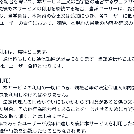
る場合を除いて、本サービス上又は当学園の運営するウェブサ
変更後も本サービスの利用を継続する場合、当該ユーザーは、変
お、当学園は、本規約の変更又は追加につき、各ユーザーに個
ユーザーの責任において、随時、本規約の最新の内容を確認の
の利用は、無料とします。
は、通信料もしくは通信設備が必要になります。当該通信料およ
は、ユーザー負担となります。
利用）
は、本サービスの利用の一切につき、親権者等の法定代理人の同
スを利用しなければなりません。
が、法定代理人の同意がないにもかかわらず同意があると偽り又
た場合、その他行為能力者であることを信じさせるために詐術
為を取り消すことは出来ません。
成年であったユーザーが成年に達した後に本サービスを利用した
法律行為を追認したものとみなされます。