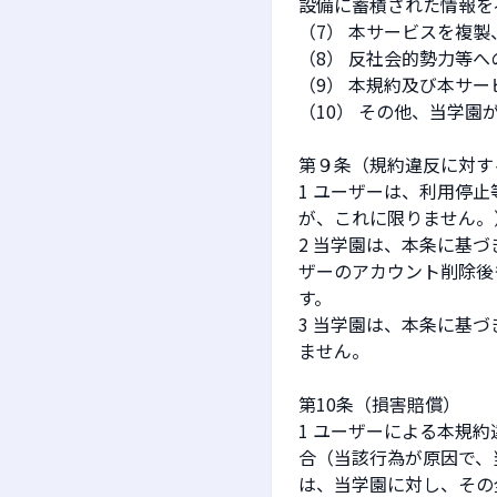
設備に蓄積された情報を
（7） 本サービスを複
（8） 反社会的勢力等
（9） 本規約及び本サ
（10） その他、当学園
第９条（規約違反に対す
1 ユーザーは、利用停
が、これに限りません。
2 当学園は、本条に基
ザーのアカウント削除後
す。
3 当学園は、本条に基
ません。
第10条（損害賠償）
1 ユーザーによる本規
合（当該行為が原因で、
は、当学園に対し、その